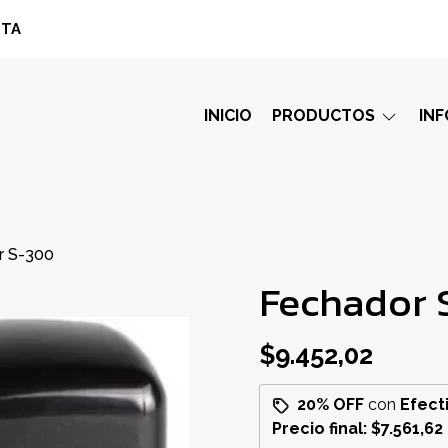
STA
INICIO
PRODUCTOS
IN
r S-300
Fechador 
$9.452,02
20% OFF
con
Efect
Precio final:
$7.561,62