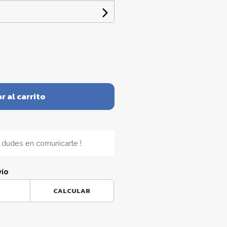
r al carrito
 dudes en comunicarte !
vío
CALCULAR