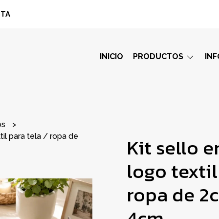
STA
INICIO
PRODUCTOS
IN
os
til para tela / ropa de
Kit sello 
logo textil
ropa de 2
4cm