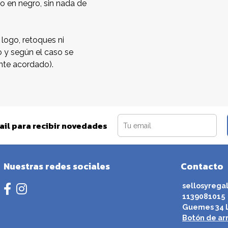
o en negro, sin nada de
 logo, retoques ni
o y según el caso se
nte acordado).
ail para recibir novedades
Nuestras redes sociales
Contacto
sellosyrega
1139081015
Guemes 34 L
Botón de ar