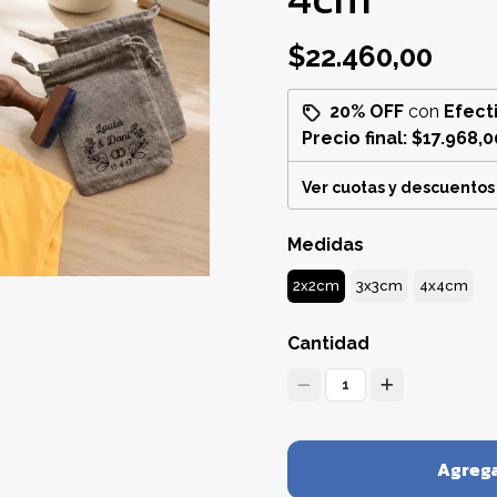
$22.460,00
20% OFF
con
Efect
Precio final:
$17.968,0
Ver cuotas y descuentos
Medidas
2x2cm
3x3cm
4x4cm
Cantidad
1
Agrega