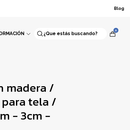
Blog
0
FORMACIÓN
en madera /
 para tela /
cm - 3cm -