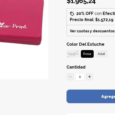
$1.965,24
20% OFF
con
Efect
Precio final:
$1.572,19
Ver cuotas y descuentos
Color Del Estuche
Negro
Rosa
Azul
Cantidad
1
Agrega