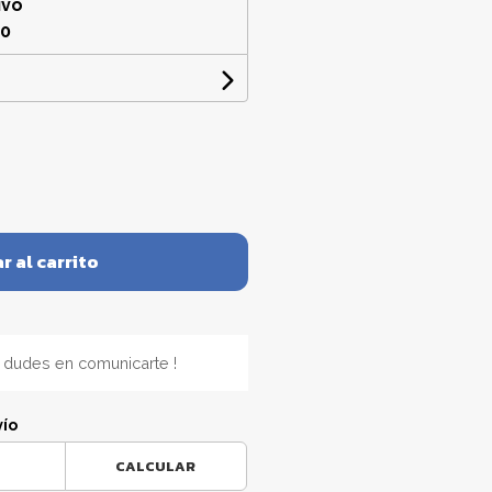
ivo
00
r al carrito
 dudes en comunicarte !
vío
CALCULAR