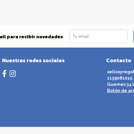
ail para recibir novedades
Nuestras redes sociales
Contacto
sellosyrega
1139081015
Guemes 34 L
Botón de ar