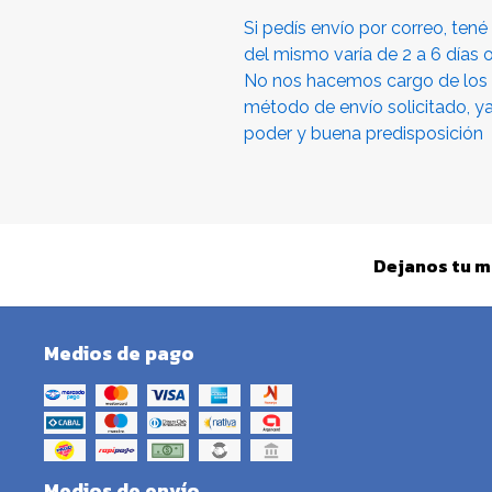
Si pedís envío por correo, ten
del mismo varía de 2 a 6 días 
No nos hacemos cargo de los
método de envío solicitado, y
poder y buena predisposición
Dejanos tu m
Medios de pago
Medios de envío