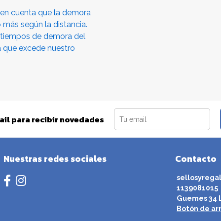
é en cuenta que la demora
o más según la distancia.
 tiempos de demora del
a que excede nuestro
ail para recibir novedades
Nuestras redes sociales
Contacto
sellosyrega
1139081015
Guemes 34 L
Botón de ar