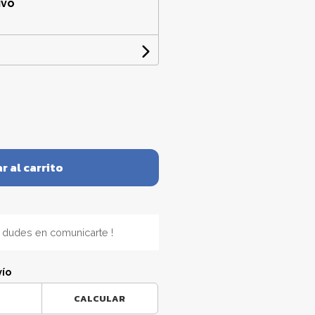
ivo
r al carrito
 dudes en comunicarte !
vío
CALCULAR